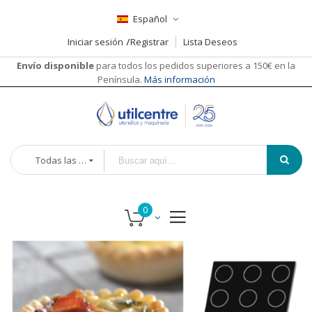
Español
Iniciar sesión
Registrar
Lista Deseos
Envío disponible
para todos los pedidos superiores a 150€ en la
Península.
Más información
Todas las categorías
Saltar
Saltar
al
al
final
comienzo
de
de
la
la