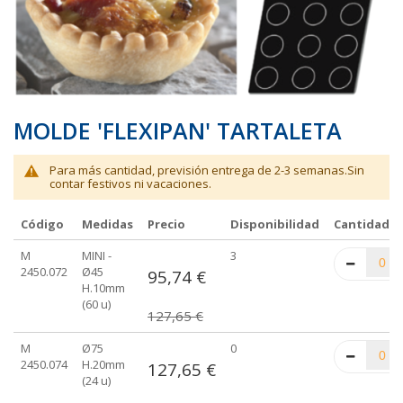
galería
galería
de
de
imágenes
imágenes
MOLDE 'FLEXIPAN' TARTALETA
Para más cantidad, previsión entrega de 2-3 semanas.Sin
contar festivos ni vacaciones.
Código
Medidas
Precio
Disponibilidad
Cantidad
Elementos
M
MINI -
3
de
2450.072
Ø45
95,74 €
artículos
H.10mm
agrupados
(60 u)
127,65 €
M
Ø75
0
2450.074
H.20mm
127,65 €
(24 u)