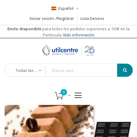
Español
Iniciar sesión
Registrar
Lista Deseos
Envío disponible
para todos los pedidos superiores a 150€ en la
Península.
Más información
Todas las categorías
Saltar
al
final
de
la