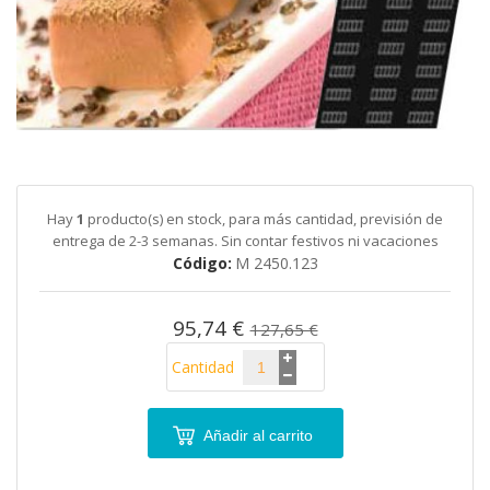
galería
de
imágenes
Saltar
al
comienzo
de
Hay
1
producto(s) en stock, para más cantidad, previsión de
la
entrega de 2-3 semanas. Sin contar festivos ni vacaciones
galería
Código
M 2450.123
de
imágenes
95,74 €
127,65 €
Cantidad
Añadir al carrito