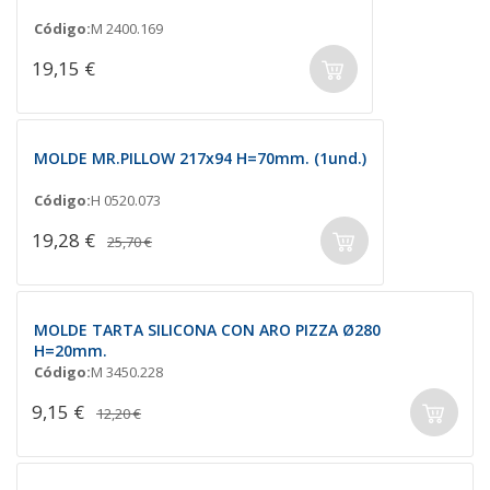
Código:
M 2400.169
19,15 €
MOLDE MR.PILLOW 217x94 H=70mm. (1und.)
Código:
H 0520.073
19,28 €
25,70 €
MOLDE TARTA SILICONA CON ARO PIZZA Ø280
H=20mm.
Código:
M 3450.228
9,15 €
12,20 €