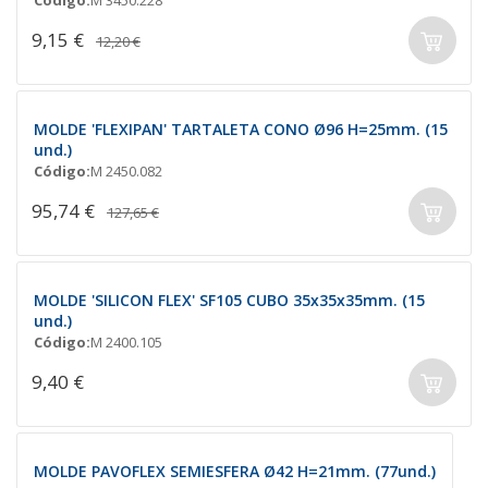
Código:
M 3450.228
9,15 €
12,20 €
MOLDE 'FLEXIPAN' TARTALETA CONO Ø96 H=25mm. (15
und.)
Código:
M 2450.082
95,74 €
127,65 €
MOLDE 'SILICON FLEX' SF105 CUBO 35x35x35mm. (15
und.)
Código:
M 2400.105
9,40 €
MOLDE PAVOFLEX SEMIESFERA Ø42 H=21mm. (77und.)