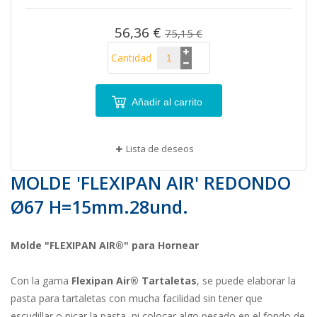
imágenes
56,36 €
75,15 €
Cantidad
Añadir al carrito
Lista de deseos
MOLDE 'FLEXIPAN AIR' REDONDO
Ø67 H=15mm.28und.
Molde "FLEXIPAN AIR
®" para Hornear
Con la gama
Flexipan Air® Tartaletas
, se puede elaborar la
pasta para tartaletas con mucha facilidad sin tener que
escudillar o picar la pasta, ni colocar algo pesado en el fondo de