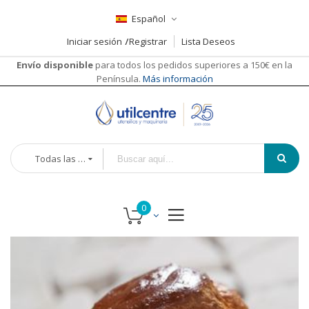
Español
Iniciar sesión
Registrar
Lista Deseos
Envío disponible
para todos los pedidos superiores a 150€ en la
Península.
Más información
Todas las categorías
Saltar
al
final
de
la