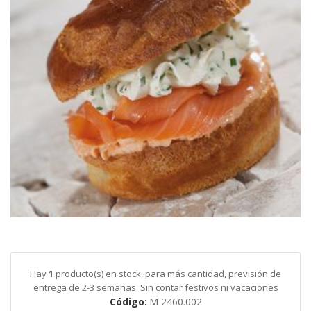
galería
de
imágenes
Saltar
al
comienzo
de
Hay
1
producto(s) en stock, para más cantidad, previsión de
la
entrega de 2-3 semanas. Sin contar festivos ni vacaciones
galería
Código
M 2460.002
de