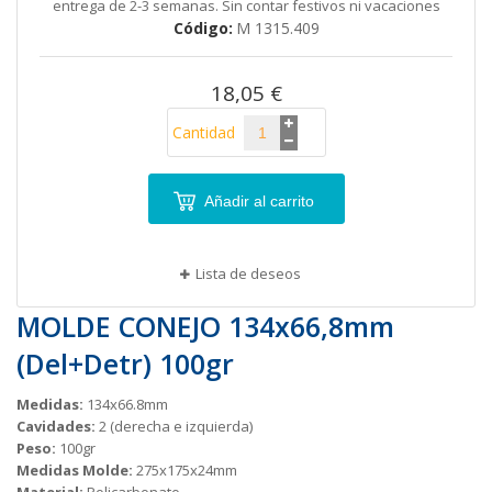
entrega de 2-3 semanas. Sin contar festivos ni vacaciones
galería
Código
M 1315.409
de
imágenes
18,05 €
Cantidad
Añadir al carrito
Lista de deseos
MOLDE CONEJO 134x66,8mm
(Del+Detr) 100gr
Medidas:
134x66.8mm
Cavidades:
2 (derecha e izquierda)
Peso:
100gr
Medidas Molde:
275x175x24mm