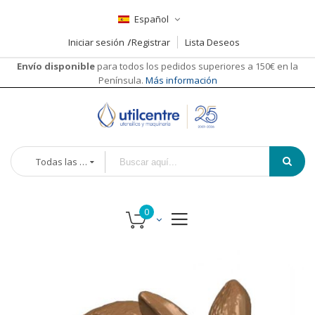
Español
Iniciar sesión
Registrar
Lista Deseos
Envío disponible
para todos los pedidos superiores a 150€ en la
Península.
Más información
Todas las categorías
Saltar
al
final
de
la