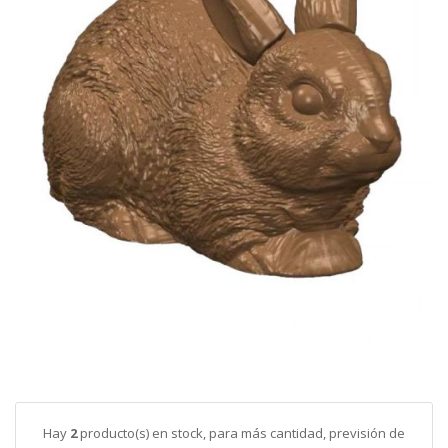
galería
de
imágenes
Saltar
al
comienzo
de
Hay
2
producto(s) en stock, para más cantidad, previsión de
la