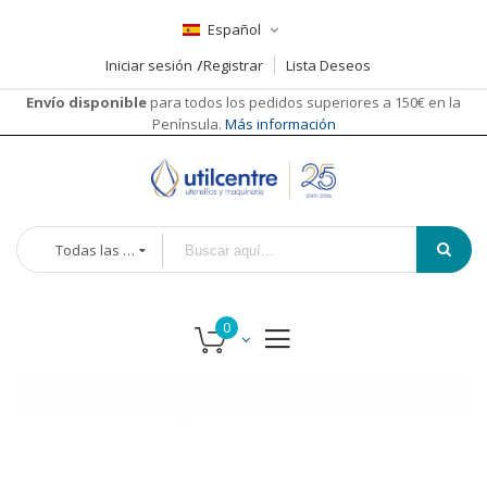
Español
Iniciar sesión
Registrar
Lista Deseos
Envío disponible
para todos los pedidos superiores a 150€ en la
Península.
Más información
Todas las categorías
Saltar
al
final
de
la