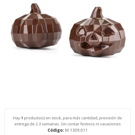
galería
de
imágenes
Saltar
al
comienzo
de
Hay
1
producto(s) en stock, para más cantidad, previsión de
la
entrega de 2-3 semanas. Sin contar festivos ni vacaciones
galería
Código
M 1309.011
de