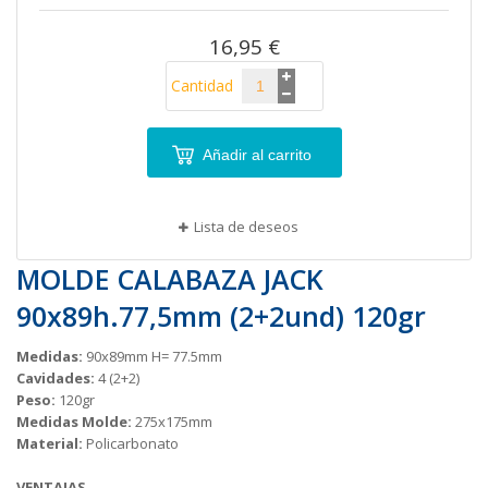
imágenes
16,95 €
Cantidad
Añadir al carrito
Lista de deseos
MOLDE CALABAZA JACK
90x89h.77,5mm (2+2und) 120gr
Medidas:
90x89mm H= 77.5mm
Cavidades:
4 (2+2)
Peso:
120gr
Medidas Molde:
275x175mm
Material:
Policarbonato
VENTAJAS