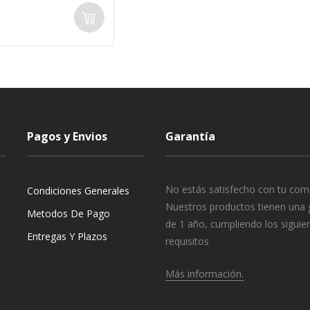
Pagos y Envios
Garantía
No estás satisfecho con tu com
Condiciones Generales
Nuestros productos tienen una 
Metodos De Pago
de 1 año, cumpliendo los siguie
Entregas Y Plazos
requisitos
Más información.
o