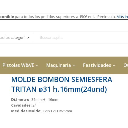
sponible
para todos los pedidos superiores a 150€ en la Península.
Más in
Todas las categorías
Pistolas W&VE
Maquinaria
Festividades
O
MOLDE BOMBON SEMIESFERA
TRITAN ø31 h.16mm(24und)
Diámetro:
31mm H= 16mm
Cavidades:
24
Medidas Molde:
275x175 H=25mm