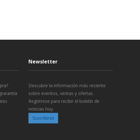
Newsletter
pra?
Descubre la información más reciente
grarantía
sobre eventos, ventas y ofertas.
ntes
Regístrese para recibir el boletín de
noticias hoy.
Suscribirse