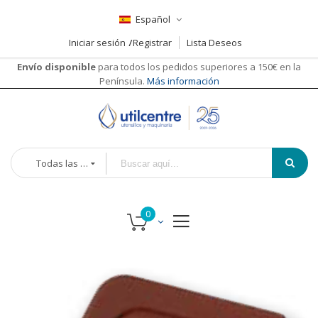
Español
Iniciar sesión
Registrar
Lista Deseos
Envío disponible
para todos los pedidos superiores a 150€ en la
Península.
Más información
Todas las categorías
Saltar
al
final
de
la