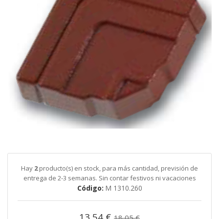
galería
de
imágenes
Saltar
al
comienzo
de
Hay
2
producto(s) en stock, para más cantidad, previsión de
la
entrega de 2-3 semanas. Sin contar festivos ni vacaciones
galería
Código
M 1310.260
de
imágenes
13,54 €
18,05 €