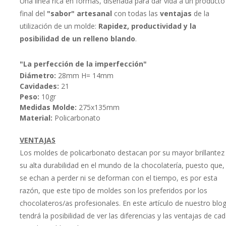
Una línea rica en formas, diseñada para dar vida a un producto
final del
"sabor" artesanal
con todas las
ventajas
de la
utilización de un molde:
Rapidez, productividad y la
posibilidad de un relleno blando
.
"La perfección de la imperfección"
Diámetro:
28mm H= 14mm
Cavidades:
21
Peso:
10gr
Medidas Molde:
275x135mm
Material:
Policarbonato
VENTAJAS
Los moldes de policarbonato destacan por su mayor brillantez
su alta durabilidad en el mundo de la chocolatería, puesto que, 
se echan a perder ni se deforman con el tiempo, es por esta
razón, que este tipo de moldes son los preferidos por los
chocolateros/as profesionales. En este artículo de nuestro blo
tendrá la posibilidad de ver las diferencias y las ventajas de ca