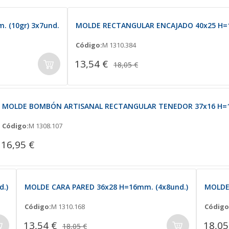
 (10gr) 3x7und.
MOLDE RECTANGULAR ENCAJADO 40x25 H=1
Código:
M 1310.384
13,54 €
18,05 €
MOLDE BOMBÓN ARTISANAL RECTANGULAR TENEDOR 37x16 H=1
Código:
M 1308.107
16,95 €
.)
MOLDE CARA PARED 36x28 H=16mm. (4x8und.)
MOLDE
Código:
M 1310.168
Código
13,54 €
18,05
18,05 €