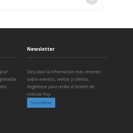
Newsletter
pra?
Descubre la información más reciente
grarantía
sobre eventos, ventas y ofertas.
ntes
Regístrese para recibir el boletín de
noticias hoy.
Suscribirse