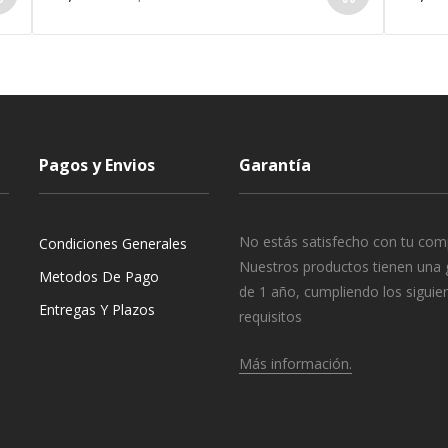
Pagos y Envios
Garantía
No estás satisfecho con tu com
Condiciones Generales
Nuestros productos tienen una 
Metodos De Pago
de 1 año, cumpliendo los siguie
Entregas Y Plazos
requisitos
Más información.
o