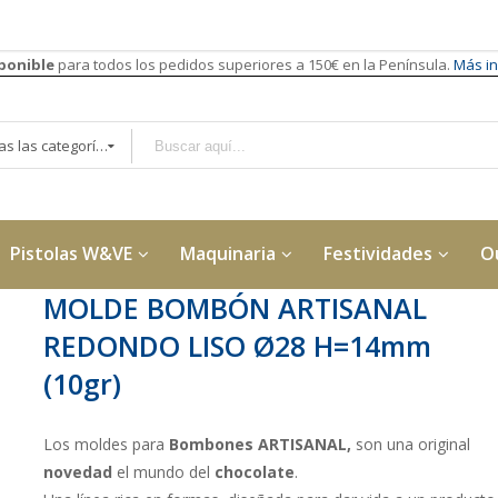
sponible
para todos los pedidos superiores a 150€ en la Península.
Más in
Todas las categorías
Pistolas W&VE
Maquinaria
Festividades
O
MOLDE BOMBÓN ARTISANAL
REDONDO LISO Ø28 H=14mm
(10gr)
Los moldes para
Bombones ARTISANAL,
son una original
novedad
el mundo del
chocolate
.