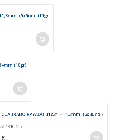
1,3mm. (5x5und.)10gr
4mm (10gr)
 CUADRADO RAYADO 31x31 H=4,3mm. (6x3und.)
:
M 1310.155
 €