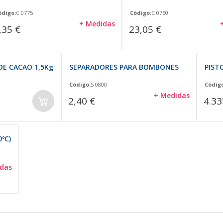
ódigo:
C 0775
Código:
C 0760
+ Medidas
,35 €
23,05 €
DE CACAO 1,5Kg
SEPARADORES PARA BOMBONES
PIST
Código:
S 0800
Código
+ Medidas
2,40 €
4.33
ºC)
das