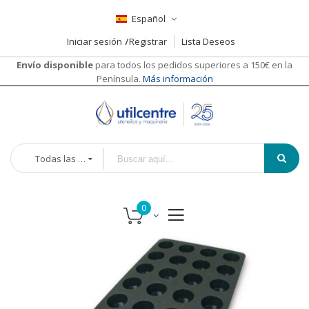
Español
Iniciar sesión
Registrar
Lista Deseos
Envío disponible
para todos los pedidos superiores a 150€ en la
Península.
Más información
Todas las categorías
Saltar
al
final
de
la