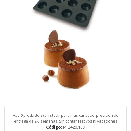
galería
de
imágenes
Saltar
al
comienzo
de
Hay
0
producto(s) en stock, para más cantidad, previsión de
la
entrega de 2-3 semanas. Sin contar festivos ni vacaciones
galería
Código
M 2420.109
de