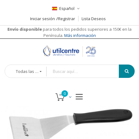
Español
Iniciar sesión
Registrar
Lista Deseos
Envío disponible
para todos los pedidos superiores a 150€ en la
Península.
Más información
Todas las categorías
Saltar
al
final
de
la