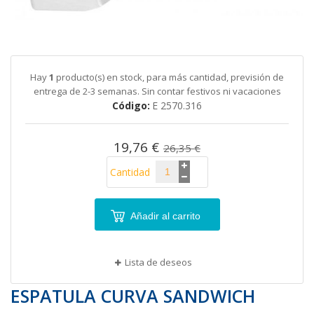
galería
de
Saltar
imágenes
al
comienzo
de
Hay
1
producto(s) en stock, para más cantidad, previsión de
la
entrega de 2-3 semanas. Sin contar festivos ni vacaciones
galería
Código
E 2570.316
de
imágenes
19,76 €
26,35 €
Cantidad
Añadir al carrito
Lista de deseos
ESPATULA CURVA SANDWICH