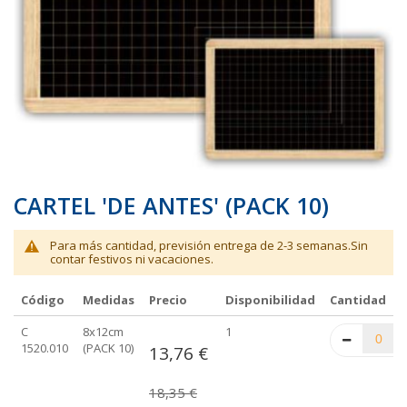
galería
galería
de
de
imágenes
imágenes
CARTEL 'DE ANTES' (PACK 10)
Para más cantidad, previsión entrega de 2-3 semanas.Sin
contar festivos ni vacaciones.
Código
Medidas
Precio
Disponibilidad
Cantidad
Elementos
C
8x12cm
1
de
1520.010
(PACK 10)
13,76 €
artículos
agrupados
18,35 €