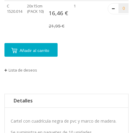
C
20x15cm
1
1520.014
(PACK 10)
16,46 €
21,95 €
Añadir al carrito
Lista de deseos
Detalles
Cartel con cuadrícula negra de pvc y marco de madera.
Se suministra en paquetes de 10 unidades