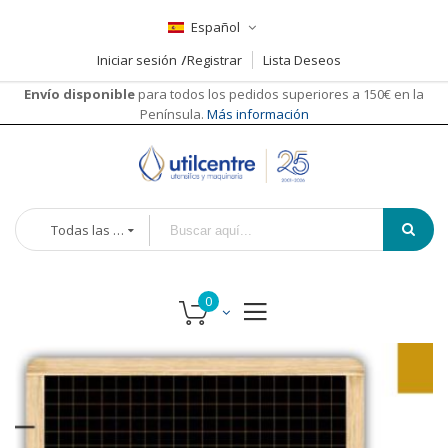
Español
Iniciar sesión
Registrar
Lista Deseos
Envío disponible
para todos los pedidos superiores a 150€ en la
Península.
Más información
Todas las categorías
Saltar
Saltar
al
al
final
comienzo
de
de
la
la