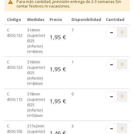
Para más cantidad, previsión entrega de 2-3 semanas.Sin
contar festivos ni vacaciones.
Código
Medidas
Precio
Disponibilidad
Cantidad
Elementos
C
‡14mm
7
de
4550.132
(superior)
1,95 €
artículos
Ø25
agrupados
(inferior)
H=40mm
C
‡16mm
1
4550.123
(superior)
1,95 €
Ø25
(inferior)
H=40mm
C
‡18mm
0
4550.115
(superior)
1,95 €
Ø25
(inferior)
H=50mm
C
‡17x2mm
3
4550.105
(superior)
1,46 €