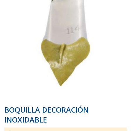
galería
galería
de
de
imágenes
imágenes
BOQUILLA DECORACIÓN
INOXIDABLE