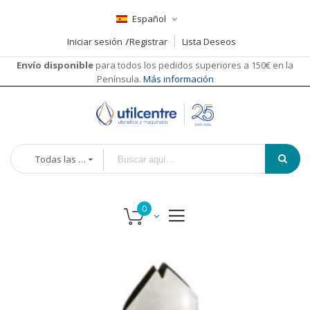
Español
Iniciar sesión
Registrar
Lista Deseos
Envío disponible
para todos los pedidos superiores a 150€ en la
Península.
Más información
Todas las categorías
Saltar
Saltar
al
al
final
comienzo
de
de
la
la