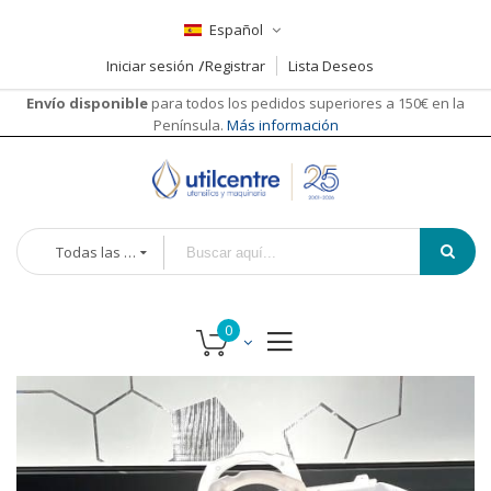
Español
Iniciar sesión
Registrar
Lista Deseos
Envío disponible
para todos los pedidos superiores a 150€ en la
Península.
Más información
Todas las categorías
Saltar
al
final
de
la