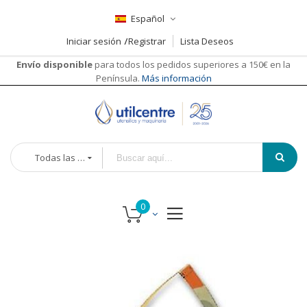
Español
Iniciar sesión
Registrar
Lista Deseos
Envío disponible
para todos los pedidos superiores a 150€ en la
Península.
Más información
Todas las categorías
Saltar
Saltar
al
al
final
comienzo
de
de
la
la