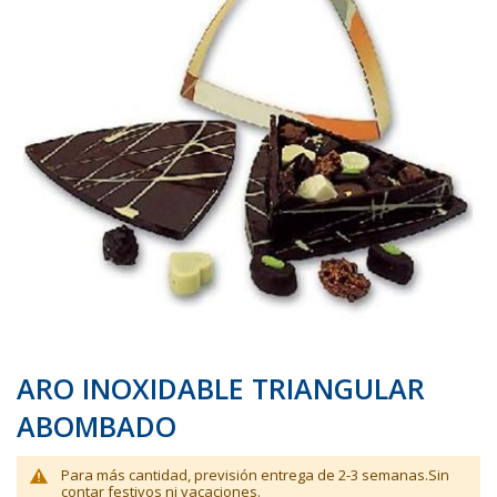
galería
galería
de
de
imágenes
imágenes
ARO INOXIDABLE TRIANGULAR
ABOMBADO
Para más cantidad, previsión entrega de 2-3 semanas.Sin
contar festivos ni vacaciones.