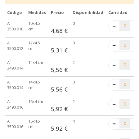
Código
Medidas
Precio
Disponibilidad
Cantidad
Elementos
A
10x4.5
0
de
3500.010
cm
4,68 €
artículos
agrupados
A
12x4.5
0
3500.012
cm
5,31 €
A
14x4 cm
2
3490.014
5,56 €
A
14x4.5
0
3500.014
cm
5,56 €
A
16x4 cm
2
3490.016
5,92 €
A
16x4.5
4
3500.016
cm
5,92 €