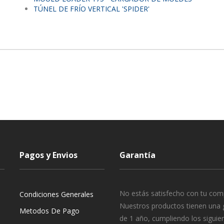
TÚNEL DE FRÍO VERTICAL 'SPIDER'
Pagos y Envios
Garantía
No estás satisfecho con tu com
Condiciones Generales
Nuestros productos tienen una 
Metodos De Pago
de 1 año, cumpliendo los siguie