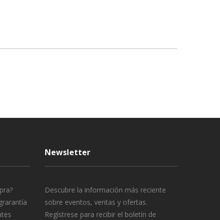
Newsletter
pra?
Descubre la información más reciente
grarantía
sobre eventos, ventas y ofertas.
ntes
Regístrese para recibir el boletín de