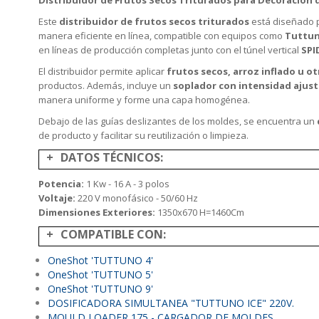
Este
distribuidor de frutos secos triturados
está diseñado 
manera eficiente en línea, compatible con equipos como
Tuttu
en líneas de producción completas junto con el túnel vertical
SPI
El distribuidor permite aplicar
frutos secos, arroz inflado u o
productos. Además, incluye un
soplador con intensidad ajust
manera uniforme y forme una capa homogénea.
Debajo de las guías deslizantes de los moldes, se encuentra un
de producto y facilitar su reutilización o limpieza.
DATOS TÉCNICOS:
Potencia:
1 Kw - 16 A - 3 polos
Voltaje:
220 V monofásico - 50/60 Hz
Dimensiones Exteriores:
1350x670 H=1460Cm
COMPATIBLE CON:
OneShot 'TUTTUNO 4'
OneShot 'TUTTUNO 5'
OneShot 'TUTTUNO 9'
DOSIFICADORA SIMULTANEA "TUTTUNO ICE" 220V.
MOULD LOADER 175 - CARGADOR DE MOLDES