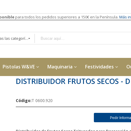
sponible
para todos los pedidos superiores a 150€ en la Península.
Más in
Todas las categorías
Pistolas W&VE
Maquinaria
Festividades
O
DISTRIBUIDOR FRUTOS SECOS - 
Código
T 0600.920
Pedir Inform
Distribuidor de Frutos Secos Triturados para Decoración 