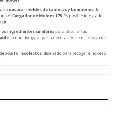
para
decorar moldes de tabletas y bombones
de
no
o el
Cargador de Moldes 175
. Es posible integrarlo
DER
.
tros ingredientes similares
para decorar tus
able
, lo que asegura que la decoración se distribuya de
depósito recolector
, diseñado para recoger el exceso