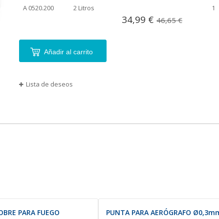
agrupados
A 0520.200
2 Litros
1
34,99 €
46,65 €
Añadir al carrito
Lista de deseos
OBRE PARA FUEGO
PUNTA PARA AERÓGRAFO Ø0,3mm