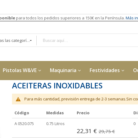
sponible
para todos los pedidos superiores a 150€ en la Península.
Más in
Todas las categorías
Pistolas W&VE
Maquinaria
Festividades
O
ACEITERAS INOXIDABLES
Para más cantidad, previsión entrega de 2-3 semanas.Sin con
Código
Medidas
Precio
Di
Elementos
A 0520.075
0.75 Litros
0
de
22,31 €
29,75 €
artículos