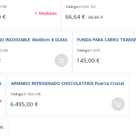
1760
Código:
A 0200.102
+ Medidas
 €
66,64 €
88,85 €
JO INOXIDABLE 40x60cm 8 GUIAS
FUNDA PARA CARRO TRANSP
0.060
Código:
F 2030
€
145,00 €
A
ARMARIO REFRIGERADO CHOCOLATERÍA Puerta Cristal
Código:
A 1800.048
s
6.495,00 €
m.