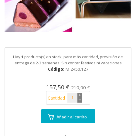
galería
de
imágenes
Saltar
al
comienzo
de
Hay
1
producto(s) en stock, para más cantidad, previsión de
la
entrega de 2-3 semanas. Sin contar festivos ni vacaciones
galería
Código
M 2450.127
de
imágenes
157,50 €
210,00 €
Cantidad
Añadir al carrito