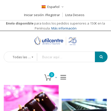
Español
Iniciar sesión
Registrar
Lista Deseos
Envío disponible
para todos los pedidos superiores a 150€ en la
Península.
Más información
Todas las categorías
Saltar
al
final
de
la